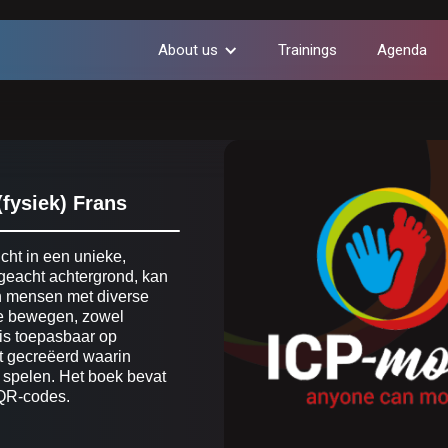
About us
Trainings
Agenda
fysiek) Frans
cht in een unieke,
geacht achtergrond, kan
n mensen met diverse
te bewegen, zowel
is toepasbaar op
t gecreëerd waarin
 spelen. Het boek bevat
 QR-codes.